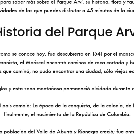
ara saber más sobre el Parque Arví, su historia, flora y fa
ividades de las que puedes disfrutar a 45 minutos de la ciu
Historia del Parque Arv
 como se conoce hoy, fue descubierto en 1541 por el marisc
ronista, el Mariscal encontró caminos de roca cortada y b
que caminó, no pudo encontrar una ciudad, sólo viejos edi
iglos y esta zona montañosa permaneció olvidada durante 
 país cambió: La época de la conquista, de la colonia, de
finalmente, el nacimiento de la República de Colombia.
 la población del Valle de Aburrá y Rionegro creció; fue en