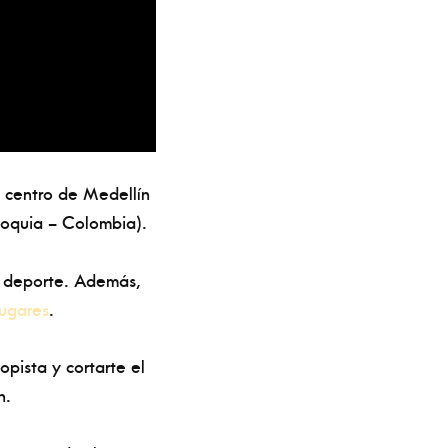
l centro de Medellín
ioquia – Colombia).
es deporte. Además,
ugares
.
opista y cortarte el
n.