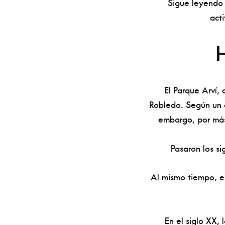
Sigue leyendo p
act
El Parque Arví,
Robledo. Según un c
embargo, por más 
Pasaron los s
Al mismo tiempo, el
En el siglo XX,