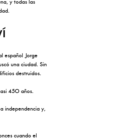
una, y todas las
dad.
í
al español Jorge
uscó una ciudad. Sin
ficios destruidos.
casi 450 años.
 la independencia y,
tonces cuando el