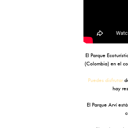
El Parque Ecoturíst
(Colombia) en el co
Puedes disfrutar
de
hay res
El Parque Arví está
c