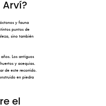
 Arví?
tóctonos y fauna
stintos puntos de
aleza, sino también
años. Los antiguos
 huertos y acequias.
tar de este recorrido.
nstruido en piedra
re el